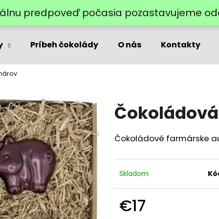
lnu predpoveď počasia pozastavujeme odos
y
Príbeh čokolády
O nás
Kontakty
Čo potrebujete nájsť?
márov
HĽADAŤ
Čokoládová
Odporúčame
Čokoládové farmárske auto
Skladom
Kó
€17
Jednotková