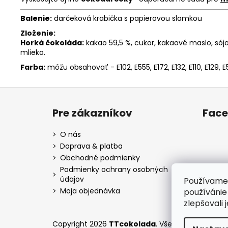
Balenie:
darčeková krabička s papierovou slamkou
Zloženie:
Horká čokoláda:
kakao 59,5 %, cukor, kakaové maslo, sój
mlieko.
Farba:
môžu obsahovať - E102, E555, E172, E132, E110, E129, E5
Z
á
Pre zákazníkov
Fac
p
ä
O nás
t
Doprava & platba
i
Obchodné podmienky
e
Podmienky ochrany osobných
údajov
Používame 
Moja objednávka
používánie
zlepšovali 
Copyright 2026
TTcokolada
. Všetky práva vyhr