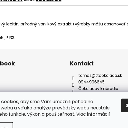
ový lecitín, prírodný vanilkový extrakt (výrobky môžu obsahovať
51, E133.
ebook
Kontakt
tomas
@
ttcokolada.sk
0944996645
Čokoladové náradie
cookies, aby sme Vám umožnili pohodlné
 webu a vďaka analýze prevádzky webu neustále
jeho funkcie, výkon a použiteľnosť.
Viac informácií
adené.