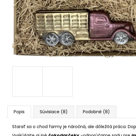
Popis
Súvisiace (8)
Podobné (8)
Starať sa o chod farmy je náročná, ale dôležitá práca. D
Vyskúšajte aj iné
čokodarčeky
-odporúčame sadu pre
m