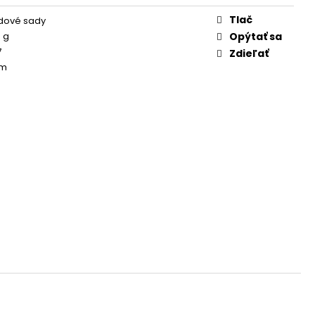
Tlač
dové sady
 g
Opýtať sa
7
Zdieľať
cm