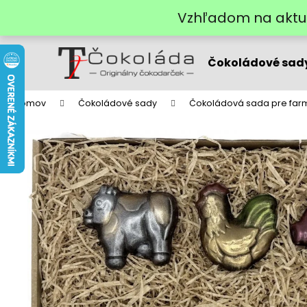
K
Prejsť
Vzhľadom na aktuá
na
o
obsah
Späť
Späť
š
do
do
í
Čokoládové sad
k
obchodu
obchodu
Domov
Čokoládové sady
Čokoládová sada pre far