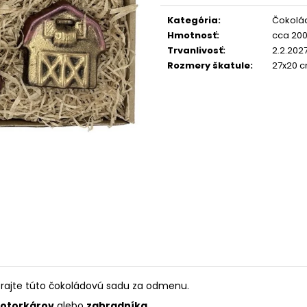
cena:
Kategória
:
Čokolá
Hmotnosť
:
cca 200
Trvanlivosť
:
2.2.202
Rozmery škatule
:
27x20 
oprajte túto čokoládovú sadu za odmenu.
otorkárov
alebo
zahradníka
.