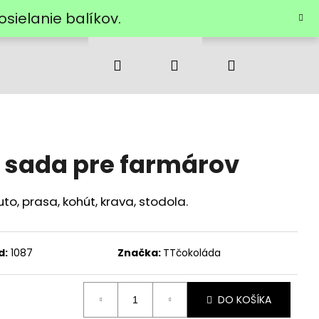
ielanie balíkov.
Hľadať
Prihlásenie
Nákupný
košík
 sada pre farmárov
, prasa, kohút, krava, stodola.
d:
1087
Značka:
TTčokoláda
DO KOŠÍKA