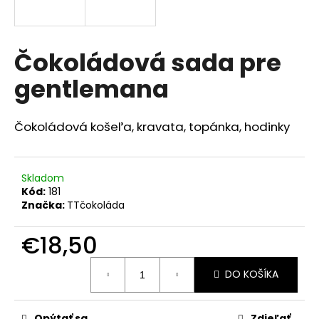
á
j
s
Čokoládová sada pre
ť
gentlemana
?
Čokoládová košeľa, kravata, topánka, hodinky
HĽADAŤ
Skladom
Kód:
181
Značka:
TTčokoláda
O
€18,50
d
p
Jednotková
o
DO KOŠÍKA
cena:
r
ú
Opýtať sa
Zdieľať