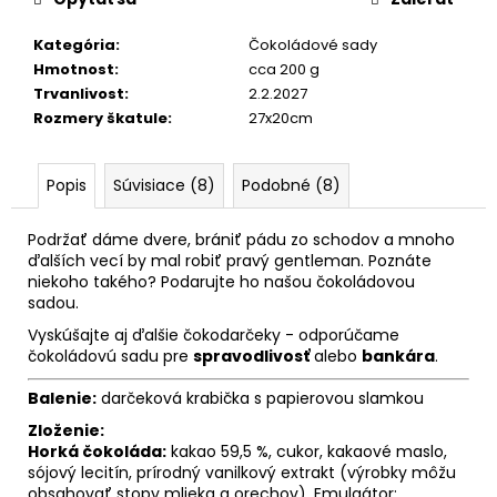
č
a
Kategória
:
Čokoládové sady
m
Hmotnost
:
cca 200 g
e
Trvanlivost
:
2.2.2027
Rozmery škatule
:
27x20cm
Popis
Súvisiace (8)
Podobné (8)
Podržať dáme dvere, brániť pádu zo schodov a mnoho
ďalších vecí by mal robiť pravý gentleman. Poznáte
niekoho takého? Podarujte ho našou čokoládovou
sadou.
Vyskúšajte aj ďalšie čokodarčeky - odporúčame
čokoládovú sadu pre
spravodlivosť
alebo
bankára
.
Balenie:
darčeková krabička s papierovou slamkou
Zloženie:
Horká čokoláda:
kakao 59,5 %, cukor, kakaové maslo,
sójový lecitín, prírodný vanilkový extrakt (výrobky môžu
obsahovať stopy mlieka a orechov). Emulgátor: