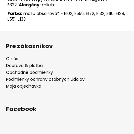
E322.
Alergény:
mlieko.
Farba:
môžu obsahovať - E102, E555, E172, E132, E110, E129,
E551, E133.
Z
á
Pre zákazníkov
p
ä
O nás
t
Doprava & platba
i
Obchodné podmienky
e
Podmienky ochrany osobných údajov
Moja objednávka
Facebook