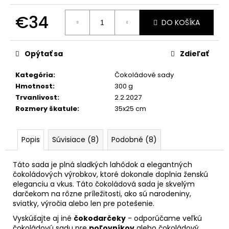
č
a
€34
m
DO KOŠÍKA
e
Jednotková
cena:
Opýtať sa
Zdieľať
Kategória
:
Čokoládové sady
Hmotnost
:
300 g
Trvanlivost
:
2.2.2027
Rozmery škatule
:
35x25 cm
Popis
Súvisiace (8)
Podobné (8)
Táto sada je plná sladkých lahôdok a elegantných
čokoládových výrobkov, ktoré dokonale doplnia ženskú
eleganciu a vkus. Táto čokoládová sada je skvelým
darčekom na rôzne príležitosti, ako sú narodeniny,
sviatky, výročia alebo len pre potešenie.
Vyskúšajte aj iné
čokodarčeky
-
odporúčame veľkú
čokoládovú sadu pre
poľovníkov
alebo čokoládový