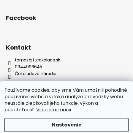
Facebook
Kontakt
tomas
@
ttcokolada.sk
0944996645
Čokoladové náradie
Používame cookies, aby sme Vám umožnili pohodlné
používánie webu a vďaka analýze prevádzky webu
Prijímame online platby
neustále zlepšovali jeho funkcie, výkon a
použiteľnosť.
Viac informácií
Nastavenie