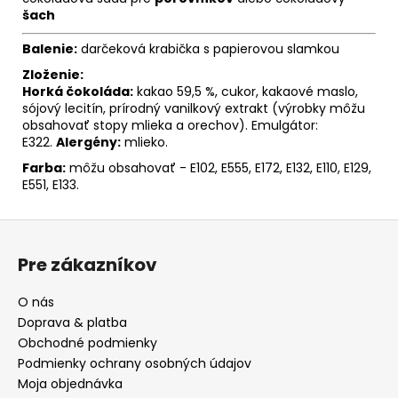
šach
Balenie:
darčeková krabička s papierovou slamkou
Zloženie:
Horká čokoláda:
kakao 59,5 %, cukor, kakaové maslo,
sójový lecitín, prírodný vanilkový extrakt (výrobky môžu
obsahovať stopy mlieka a orechov). Emulgátor:
E322.
Alergény:
mlieko.
Farba:
môžu obsahovať - E102, E555, E172, E132, E110, E129,
E551, E133.
Z
á
Pre zákazníkov
p
ä
O nás
t
Doprava & platba
i
Obchodné podmienky
e
Podmienky ochrany osobných údajov
Moja objednávka