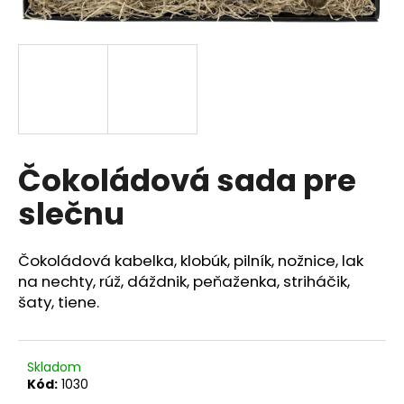
á
j
s
ť
?
Čokoládová sada pre
slečnu
HĽADAŤ
Čokoládová kabelka, klobúk, pilník, nožnice, lak
na nechty, rúž, dáždnik, peňaženka, striháčik,
O
šaty, tiene.
d
p
o
r
Skladom
ú
Kód:
1030