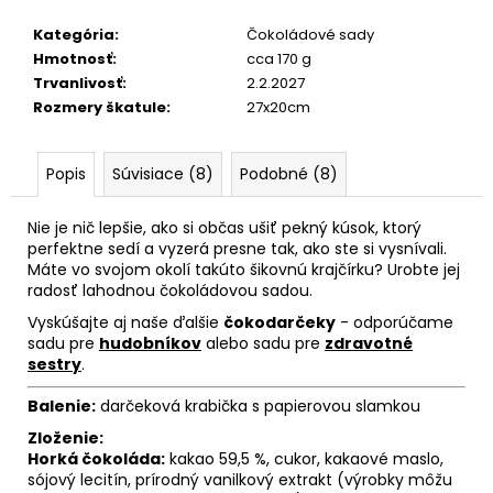
č
a
Kategória
:
Čokoládové sady
m
Hmotnosť
:
cca 170 g
e
Trvanlivosť
:
2.2.2027
Rozmery škatule
:
27x20cm
Popis
Súvisiace (8)
Podobné (8)
Nie je nič lepšie, ako si občas ušiť pekný kúsok, ktorý
perfektne sedí a vyzerá presne tak, ako ste si vysnívali.
Máte vo svojom okolí takúto šikovnú krajčírku? Urobte jej
radosť lahodnou čokoládovou sadou.
Vyskúšajte aj naše ďalšie
čokodarčeky
- odporúčame
sadu pre
hudobníkov
alebo sadu pre
zdravotné
sestry
.
Balenie:
darčeková krabička s papierovou slamkou
Zloženie:
Horká čokoláda:
kakao 59,5 %, cukor, kakaové maslo,
sójový lecitín, prírodný vanilkový extrakt (výrobky môžu