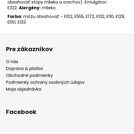
obsahovať stopy mlieka a orechov). Emulgátor:
E322.
Alergény:
mlieko.
Farba:
môžu obsahovať - E102, E555, E172, E132, E110, E129,
E551, E133.
Z
á
Pre zákazníkov
p
ä
O nás
t
Doprava & platba
i
Obchodné podmienky
e
Podmienky ochrany osobných údajov
Moja objednávka
Facebook