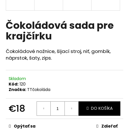
á
j
s
Čokoládová sada pre
ť
krajčírku
?
Čokoládové nožnice, šijací stroj, niť, gombík,
náprstok, šaty, zips.
HĽADAŤ
Skladom
Kód:
120
Značka:
TTčokoláda
O
d
p
€18
DO KOŠÍKA
o
Jednotková
r
cena:
ú
Opýtať sa
Zdieľať