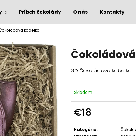
y
Príbeh čokolády
O nás
Kontakty
Čokoládová kabelka
Čo potrebujete nájsť?
Čokoládová
HĽADAŤ
3D Čokoládová kabelka
Odporúčame
Skladom
€18
Jednotková
cena:
Kategória
:
Čokolád