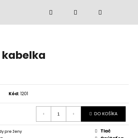
Hľadať
Prihlásenie
Nákupný
košík
 kabelka
Kód:
1201
DO KOŠÍKA
Tlač
y pre ženy