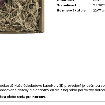
Hmotnosť
:
cca 150
Trvanlivosť
:
2.2.202
Rozmery škatule
:
22x17 c
ladkosti? Naša čokoládová kabelka v 3D prevedení je ideálnou vo
pracované detaily a elegantný dizajn z nej robia perfektný darč
ičku
alebo sadu pre
hercov
.