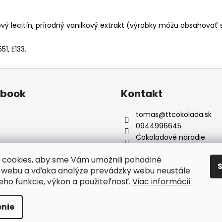
ový lecitín, prírodný vanilkový extrakt (výrobky môžu obsahovať
51, E133.
ebook
Kontakt
tomas
@
ttcokolada.sk
0944996645
Čokoladové náradie
cookies, aby sme Vám umožnili pohodlné
 webu a vďaka analýze prevádzky webu neustále
jeho funkcie, výkon a použiteľnosť.
Viac informácií
adené.
nie