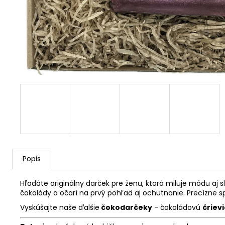
Popis
Hľadáte originálny darček pre ženu, ktorá miluje módu aj s
čokolády a očarí na prvý pohľad aj ochutnanie. Precízne s
Vyskúšajte naše ďalšie
čokodarčeky
- čokoládovú
čriev