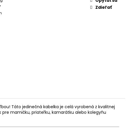
 g
Opýtať sa
7
Zdieľať
m
ľbou! Táto jedinečná kabelka je celá vyrobená z kvalitnej
ek pre mamičku, priateľku, kamarátku alebo kolegyňu