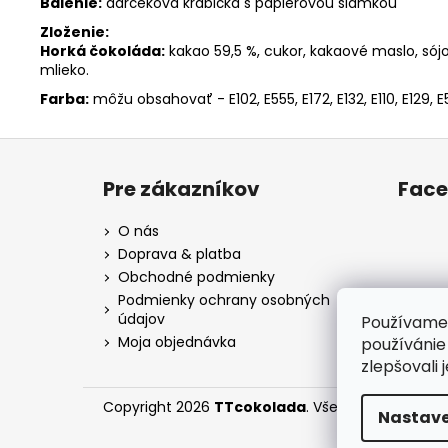
Balenie:
darčeková krabička s papierovou slamkou
Zloženie:
Horká čokoláda:
kakao 59,5 %, cukor, kakaové maslo, sój
mlieko.
Farba:
môžu obsahovať - E102, E555, E172, E132, E110, E129, E5
Z
á
Pre zákazníkov
Fac
p
ä
O nás
t
Doprava & platba
i
Obchodné podmienky
e
Podmienky ochrany osobných
údajov
Používame 
Moja objednávka
používánie
zlepšovali 
Copyright 2026
TTcokolada
. Všetky práva vyhr
Nastave